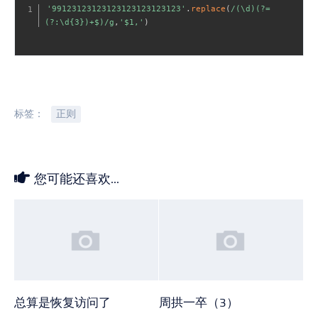
'99123123123123123123123123'
.
replace
(
/(\d)(?=
(?:\d{3})+$)/g
,
'$1,'
)
标签：
正则
您可能还喜欢...
总算是恢复访问了
周拱一卒（3）