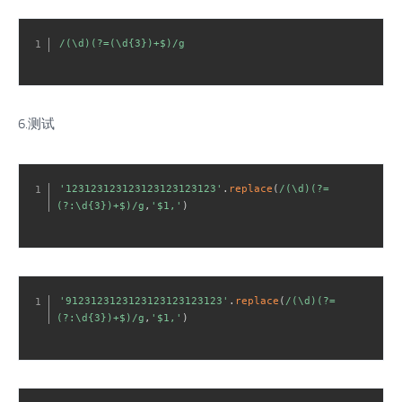
/(\d)(?=(\d{3})+$)/g
6.测试
'123123123123123123123123'
.
replace
(
/(\d)(?=
(?:\d{3})+$)/g
,
'$1,'
)
'9123123123123123123123123'
.
replace
(
/(\d)(?=
(?:\d{3})+$)/g
,
'$1,'
)