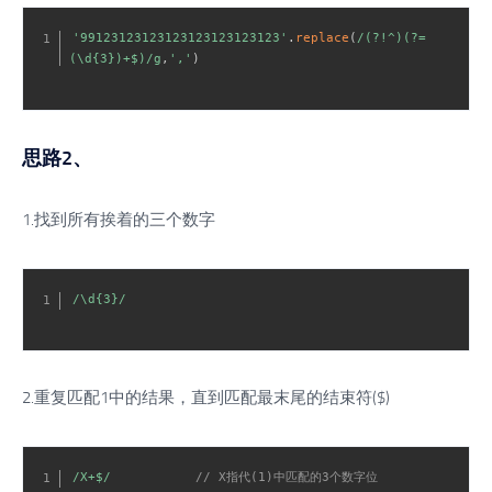
'99123123123123123123123123'
.
replace
(
/(?!^)(?=
(\d{3})+$)/g
,
','
)
思路2、
1.找到所有挨着的三个数字
/\d{3}/
2.重复匹配1中的结果，直到匹配最末尾的结束符($)
/X+$/
// X指代(1)中匹配的3个数字位