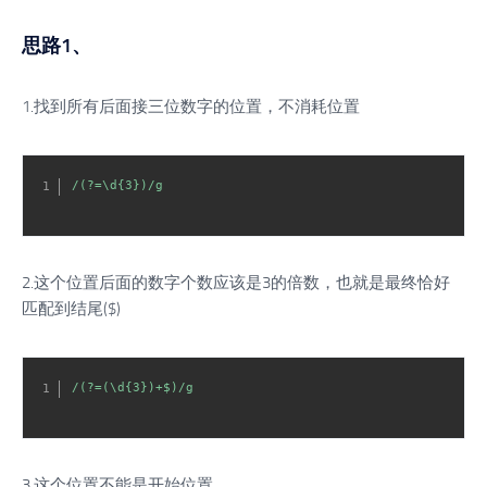
思路1、
1.找到所有后面接三位数字的位置，不消耗位置
/(?=\d{3})/g
2.这个位置后面的数字个数应该是3的倍数，也就是最终恰好
匹配到结尾($)
/(?=(\d{3})+$)/g
3.这个位置不能是开始位置