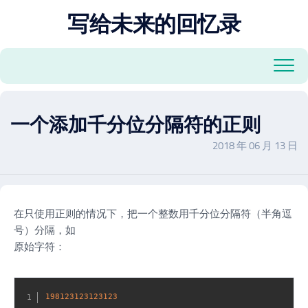
跳
写给未来的回忆录
至
内
容
一个添加千分位分隔符的正则
2018 年 06 月 13 日
在只使用正则的情况下，把一个整数用千分位分隔符（半角逗
号）分隔，如
原始字符：
198123123123123