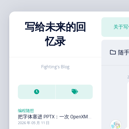
跳
至
写给未来的回
关于写
内
容
忆录
随
Fighting's Blog
编程随想
把字体塞进 PPTX：一次 OpenXML 实战
2026 年 05 月 11 日