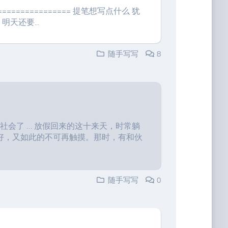
============== 提笔想写点什么 犹
天还要...
随手写写
8
社会了 … 放假回来的这十来天，时常躺
好，又如此的不可再触摸。那时，有和伙
随手写写
0