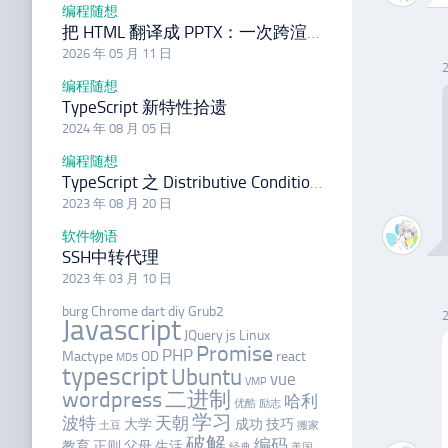
编程随想
把 HTML 翻译成 PPTX：一次跨渲染模型的工程实践
2026 年 05 月 11 日
编程随想
TypeScript 新特性拾遗
2024 年 08 月 05 日
编程随想
TypeScript 之 Distributive Conditional Types
2023 年 08 月 20 日
软件物语
SSH中转代理
2023 年 03 月 10 日
burg
Chrome
dart
diy
Grub2
Javascript
JQuery
js
Linux
Promise
PHP
Mactype
OD
react
MD5
typescript
Ubuntu
vue
VMP
wordpress
二进制
哈利
优酷
励志
学习
波特
天朝
大学
成功
技巧
土豆
搬家
破解
编码
教育
正则
父母
生活
经典
美国