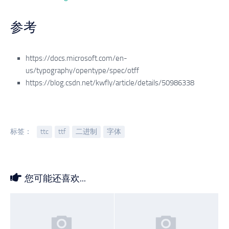
参考
https://docs.microsoft.com/en-
us/typography/opentype/spec/otff
https://blog.csdn.net/kwfly/article/details/50986338
标签：
ttc
ttf
二进制
字体
您可能还喜欢...