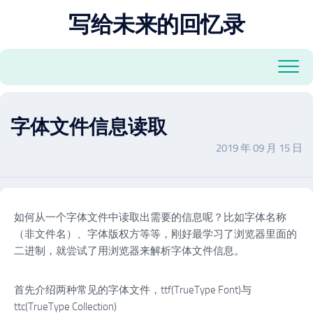
跳
写给未来的回忆录
至
内
容
字体文件信息读取
2019 年 09 月 15 日
如何从一个字体文件中读取出需要的信息呢？比如字体名称
（非文件名）、字体版权方等等，刚好最学习了浏览器里面的
二进制，就尝试了用浏览器来解析字体文件信息。
首先介绍两种常见的字体文件，ttf(TrueType Font)与
ttc(TrueType Collection)