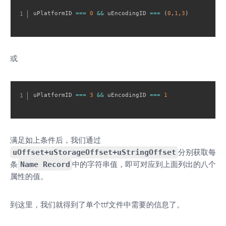
uPlatformID 
===
0
&&
 uEncodingID 
===
(
0
,
1
,
3
)
或
uPlatformID 
===
3
&&
 uEncodingID 
===
1
满足如上条件后，我们通过
uOffset+uStorageOffset+uStringOffset
分别获取每
条
Name Record
中的字符串值，即可对应到上面列出的八个
属性的值。
到这里，我们就得到了单个ttf文件中需要的信息了。