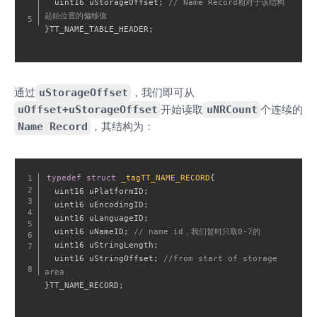
  uint16 uStorageOffset
;
// Name Record相对于该结构
起始位置的偏移值
}
TT_NAME_TABLE_HEADER
;
通过
uStorageOffset
，我们即可从
uOffset+uStorageOffset
开始读取
uNRCount
个连续的
Name Record
，其结构为：
typedef
struct
_tagTT_NAME_RECORD
{
  uint16 uPlatformID
;
  uint16 uEncodingID
;
  uint16 uLanguageID
;
  uint16 uNameID
;
// name id，我们暂时只取0-7的
  uint16 uStringLength
;
  uint16 uStringOffset
;
//from start of storage 
area
}
TT_NAME_RECORD
;