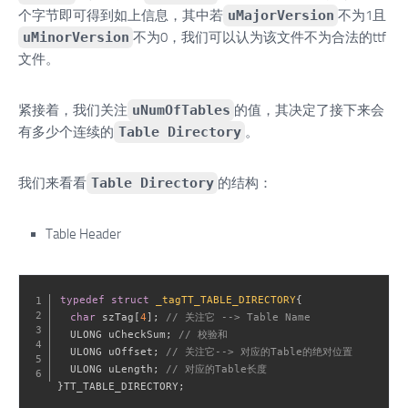
个字节即可得到如上信息，其中若
uMajorVersion
不为1且
uMinorVersion
不为0，我们可以认为该文件不为合法的ttf
文件。
紧接着，我们关注
uNumOfTables
的值，其决定了接下来会
有多少个连续的
Table Directory
。
我们来看看
Table Directory
的结构：
Table Header
typedef
struct
_tagTT_TABLE_DIRECTORY
{
char
 szTag
[
4
]
;
// 关注它 --> Table Name
  ULONG uCheckSum
;
// 校验和
  ULONG uOffset
;
// 关注它--> 对应的Table的绝对位置
  ULONG uLength
;
// 对应的Table长度
}
TT_TABLE_DIRECTORY
;