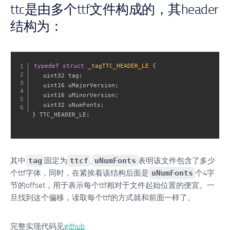
ttc是由多个ttf文件构成的，其header
结构为：
typedef
struct
_tagTTC_HEADER_LE
{
   uint32 tag
;
   uint16 uMajorVersion
;
   uint16 uMinorVersion
;
   uint32 uNumFonts
;
}
 TTC_HEADER_LE
;
其中
tag
固定为
ttcf
,
uNumFonts
表明该文件包含了多少
个ttf字体，同时，在紧挨着该结构后面是
uNumFonts
个4字
节的offset，用于表示每个ttf相对于文件起始位置的便宜。一
旦找到这个偏移，读取每个ttf的方式就和前面一样了。
完整实现代码见
github