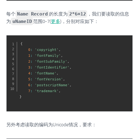
每个
Name Record
的长度为
2*6=12
，我们要读取的信息
为
uNameID
范围0-7(
更多
)，分别对应如下：
{
0
:
'copyright'
,
1
:
'fontFamily'
,
2
:
'fontSubFamily'
,
3
:
'fontIdentifier'
,
4
:
'fontName'
,
5
:
'fontVersion'
,
6
:
'postscriptName'
,
7
:
'trademark'
,
}
另外考虑读取的编码为Unicode情况，要求：