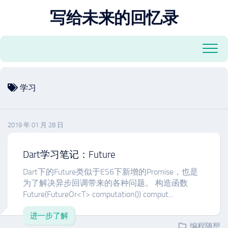
跳
写给未来的回忆录
至
内
容
学习
2019 年 01 月 28 日
Dart学习笔记：Future
Dart下的Future类似于ES6下新增的Promise，也是
为了解决异步回调带来的各种问题。 构造函数
Future(FutureOr<T> computation()) comput...
进一步了解
编程随想