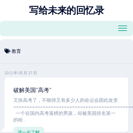
跳
写给未来的回忆录
至
内
容
教育
2012 年 05 月 27 日
破解美国“高考”
又快高考了，不晓得又有多少人的命运会因此改变
============================================
一个在国内高考落榜的男孩，却被美国排名第一
的哈...
进一步了解