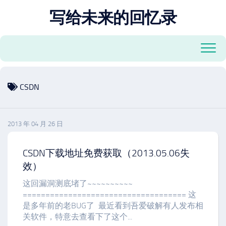
跳
写给未来的回忆录
至
内
容
CSDN
2013 年 04 月 26 日
CSDN下载地址免费获取（2013.05.06失
效）
这回漏洞测底堵了~~~~~~~~~~
==================================== 这
是多年前的老BUG了 最近看到吾爱破解有人发布相
关软件，特意去查看下了这个...