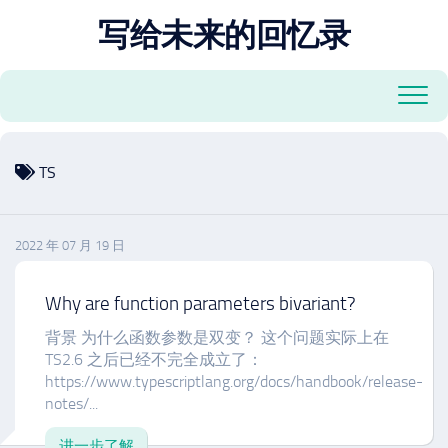
跳
写给未来的回忆录
至
内
容
TS
2022 年 07 月 19 日
Why are function parameters bivariant?
背景 为什么函数参数是双变？ 这个问题实际上在
TS2.6 之后已经不完全成立了：
https://www.typescriptlang.org/docs/handbook/release-
notes/...
进一步了解