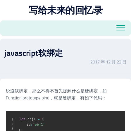
跳
写给未来的回忆录
至
内
容
javascript软绑定
2017 年 12 月 22 日
说道软绑定，那么不得不首先提到什么是硬绑定，如
Function.prototype.bind，就是硬绑定，有如下代码：
let
 obj1 
=
{
    id
:
'obj1'
}
,