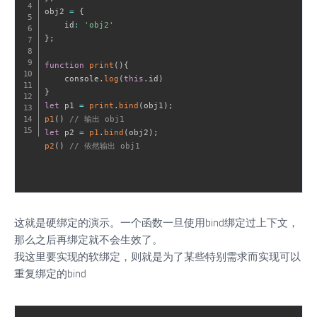
obj2 
=
{
    id
:
'obj2'
}
;
function
print
(
)
{
    console
.
log
(
this
.
id
)
}
let
 p1 
=
print
.
bind
(
obj1
)
;
p1
(
)
// 输出 obj1
let
 p2 
=
p1
.
bind
(
obj2
)
;
p2
(
)
// 依然输出 obj1 
这就是硬绑定的演示。一个函数一旦使用bind绑定过上下文，
那么之后再绑定就不会生效了。
我这里要实现的软绑定，则就是为了某些特别需求而实现可以
重复绑定的bind