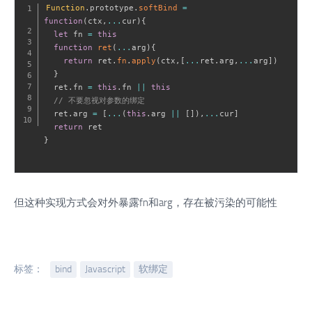
Function
.
prototype
.
softBind
=
function
(
ctx
,
...
cur
)
{
let
 fn 
=
this
function
ret
(
...
arg
)
{
return
 ret
.
fn
.
apply
(
ctx
,
[
...
ret
.
arg
,
...
arg
]
)
}
  ret
.
fn 
=
this
.
fn 
||
this
// 不要忽视对参数的绑定
  ret
.
arg 
=
[
...
(
this
.
arg 
||
[
]
)
,
...
cur
]
return
}
但这种实现方式会对外暴露fn和arg，存在被污染的可能性
标签：
bind
Javascript
软绑定