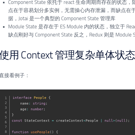
Component State 依托于 react 生命周期而存在的状
点在于容易划分多实例，无需操心内存泄漏，而缺点在
据，Jotai 是一个典型的 Component State 管理库
Module State 是存在于 ES Module 内的状态，独立
缺点刚好与 Component State 反之，Redux 则是 Module 
使用 Context 管理复杂单体状
直接看例子：
interface
People
{
    name
:
string
;
    age
:
number
;
}
const
 StateContext 
=
 createContext
<
People 
|
null
>
(
null
)
;
function
usePeople
(
)
{