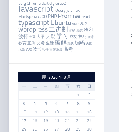
burg
Chrome
dart
diy
Grub2
Javascript
JQuery
js
Linux
Promise
PHP
Mactype
OD
react
MD5
typescript
Ubuntu
vue
VMP
wordpress
二进制
哈利
优酷
励志
学习
波特
天朝
大学
成功
技巧
土豆
搬家
破解
编码
教育
正则
父母
生活
经典
美国
高考
读书
脱壳
论坛
软件
重装系统
2026 年 8 月
一
二
三
四
五
六
日
1
2
3
4
5
6
7
8
9
10
11
12
13
14
15
16
17
18
19
20
21
22
23
24
25
26
27
28
29
30