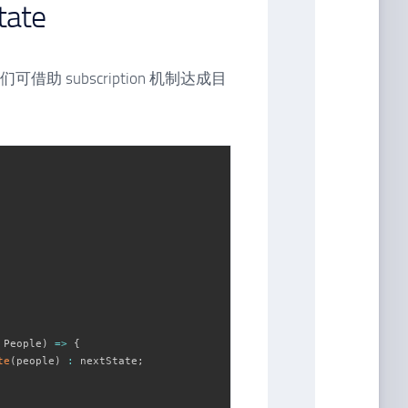
tate
我们可借助 subscription 机制达成目
 People
)
=>
{
te
(
people
)
:
 nextState
;