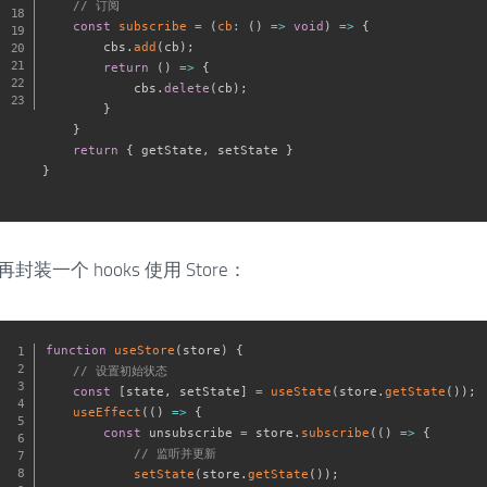
// 订阅
const
subscribe
=
(
cb
:
(
)
=>
void
)
=>
{
        cbs
.
add
(
cb
)
;
return
(
)
=>
{
            cbs
.
delete
(
cb
)
;
}
}
return
{
 getState
,
 setState 
}
}
再封装一个 hooks 使用 Store：
function
useStore
(
store
)
{
// 设置初始状态
const
[
state
,
 setState
]
=
useState
(
store
.
getState
(
)
)
;
useEffect
(
(
)
=>
{
const
 unsubscribe 
=
 store
.
subscribe
(
(
)
=>
{
// 监听并更新
setState
(
store
.
getState
(
)
)
;