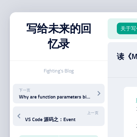
跳
至
写给未来的回
关于写
内
容
忆录
读《Mic
Fighting's Blog
下一页
Why are function parameters bivariant?
上一页
VS Code 源码之：Event