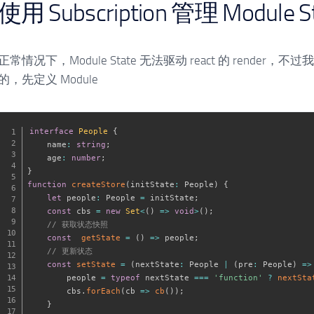
使用 Subscription 管理 Module S
正常情况下，Module State 无法驱动 react 的 render，不过
的，先定义 Module
interface
People
{
    name
:
string
;
    age
:
number
;
}
function
createStore
(
initState
:
 People
)
{
let
 people
:
 People 
=
 initState
;
const
 cbs 
=
new
Set
<
(
)
=>
void
>
(
)
;
// 获取状态快照
const
getState
=
(
)
=>
 people
;
// 更新状态
const
setState
=
(
nextState
:
 People 
|
(
pre
:
 People
)
=>
        people 
=
typeof
 nextState 
===
'function'
?
nextSta
        cbs
.
forEach
(
cb
=>
cb
(
)
)
;
}