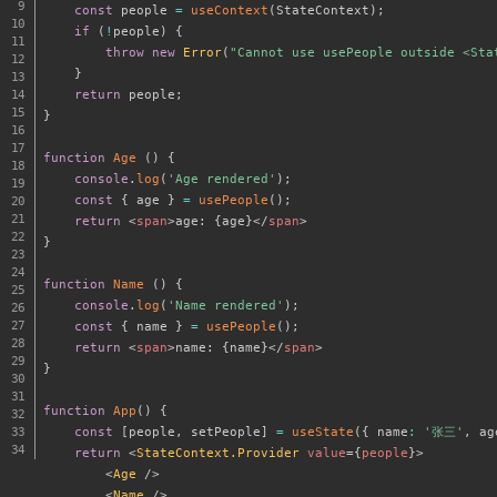
const
 people 
=
useContext
(
StateContext
)
;
if
(
!
people
)
{
throw
new
Error
(
"Cannot use usePeople outside <Sta
}
return
 people
;
}
function
Age
(
)
{
console
.
log
(
'Age rendered'
)
;
const
{
 age 
}
=
usePeople
(
)
;
return
<
span
>
age: 
{
age
}
</
span
>
}
function
Name
(
)
{
console
.
log
(
'Name rendered'
)
;
const
{
 name 
}
=
usePeople
(
)
;
return
<
span
>
name: 
{
name
}
</
span
>
}
function
App
(
)
{
const
[
people
,
 setPeople
]
=
useState
(
{
 name
:
'张三'
,
 ag
return
<
StateContext.Provider
value
=
{
people
}
>
<
Age
/>
<
Name
/>