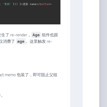
:
'李四'
}
)
)
}
>
更新 name
</
button
>
了 re-render，
Age
组件也跟
仅消费了
age
。这里触发 re-
React.memo 包装了，即可阻止父组
er。