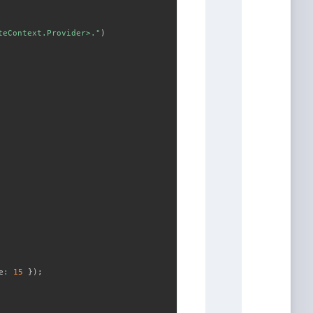
teContext.Provider>."
)
e
:
15
}
)
;