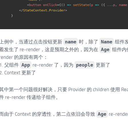
<
button
onClick
=
{
(
)
=>
setState
(
p
=>
(
{
...
p
,
 name
</
StateContext.Provider
>
}
上例中，当通过点击按钮更新
name
时，除了
Name
组件发生
着发生了 re-render，这是预期之外的，因为在
Age
组件内
render 的原因有两个：
1. 父组件
App
re-render 了，因为
people
更新了
2. Context 更新了
其中第一个问题很好解决，只要 Provider 的 children 使用 
件 re-render 传递给子组件。
而由于 Context 的穿透性，第二点依旧会导致
Age
re-rend