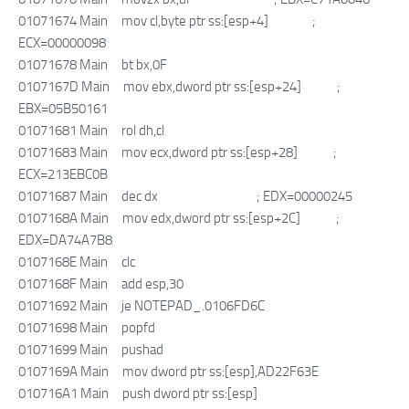
01071674 Main mov cl,byte ptr ss:[esp+4] ;
ECX=00000098
01071678 Main bt bx,0F
0107167D Main mov ebx,dword ptr ss:[esp+24] ;
EBX=05B50161
01071681 Main rol dh,cl
01071683 Main mov ecx,dword ptr ss:[esp+28] ;
ECX=213EBC0B
01071687 Main dec dx ; EDX=00000245
0107168A Main mov edx,dword ptr ss:[esp+2C] ;
EDX=DA74A7B8
0107168E Main clc
0107168F Main add esp,30
01071692 Main je NOTEPAD_.0106FD6C
01071698 Main popfd
01071699 Main pushad
0107169A Main mov dword ptr ss:[esp],AD22F63E
010716A1 Main push dword ptr ss:[esp]