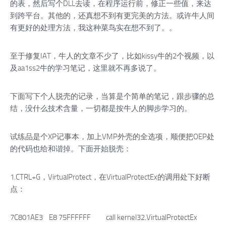
的表，然后写个DLL去读，在程序运行前，修正一些值，来达
到跨平台。其他的，还真想不到有更完美的方法。或许牛人间
有更好的处理方法，我这种菜鸟实在想不到了。。
至于修复IAT，牛人的文章不少了，比如kissy牛的2个视频，以
及aa1ss2牛的学习笔记，这里就不再多说了。
下面写下个人脱壳的记录，当算是个简单的笔记，跟步骤的总
结，没什么技术含量，一切都是按牛人的脚步学习的。
试练品是个XP记事本，加上VMP外壳的全选项，顺便把OEP处
的代码也给和谐掉。下面开始脱壳：
1.CTRL+G，VirtualProtect，在VirtualProtectEx的调用处下好断
点：
7C801AE3 E8 75FFFFFF call kernel32.VirtualProtectEx