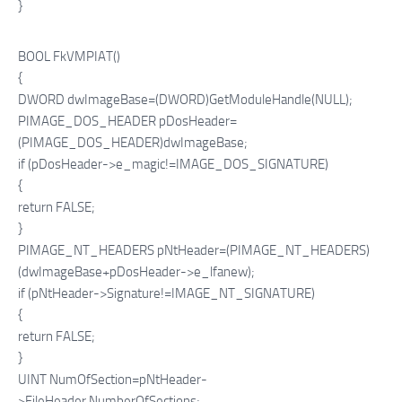
}
BOOL FkVMPIAT()
{
DWORD dwImageBase=(DWORD)GetModuleHandle(NULL);
PIMAGE_DOS_HEADER pDosHeader=
(PIMAGE_DOS_HEADER)dwImageBase;
if (pDosHeader->e_magic!=IMAGE_DOS_SIGNATURE)
{
return FALSE;
}
PIMAGE_NT_HEADERS pNtHeader=(PIMAGE_NT_HEADERS)
(dwImageBase+pDosHeader->e_lfanew);
if (pNtHeader->Signature!=IMAGE_NT_SIGNATURE)
{
return FALSE;
}
UINT NumOfSection=pNtHeader-
>FileHeader.NumberOfSections;