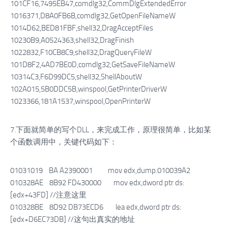
101CF16,7495EB47,comdlg32,CommDlgExtendedError
1016371,D8A0FB6B,comdlg32,GetOpenFileNameW
1014D62,BED81FBF,shell32,DragAcceptFiles
10230B9,A0524363,shell32,DragFinish
1022832,F10CB8C9,shell32,DragQueryFileW
101D8F2,4AD7BE0D,comdlg32,GetSaveFileNameW
10314C3,F6D99DC5,shell32,ShellAboutW
102A015,5B0DDC5B,winspool,GetPrinterDriverW
1023366,181A1537,winspool,OpenPrinterW
7.下面就简单的写个DLL，来完成工作，原理很简单，比如某
个函数调用中，关键代码如下：
01031019 BA A2390001 mov edx,dump.010039A2
010328AE 8B92 FD430000 mov edx,dword ptr ds:
[edx+43FD] //注意这里
010328BE 8D92 DB73ECD6 lea edx,dword ptr ds:
[edx+D6EC73DB] //这句出真实的地址