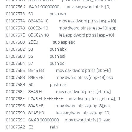
0100756D 64:A1 00000000 mov eax,dword ptr fs:[0]
01007573 50 push eax
01007574 8B4424 10 mov eax,dword ptr ss:[esp+10]
01007578 896C24 10 mov dword ptr ss:[esp+10],ebp
0100757C 8D6C24 10 lea ebp,dword ptr ss:[esp+10]
01007580 2BE0 sub esp,eax
01007582 53 push ebx
01007583 56 push esi
01007584 57 push edi
01007585 8B45 F8 mov eax,dword ptr ss:[ebp-8]
01007588 8965 E8 mov dword ptr ss:[ebp-18],esp
0100758B 50 push eax
0100758C 8B45 FC mov eax,dword ptr ss:[ebp-4]
0100758F C745 FC FFFFFFFF mov dword ptr ss:[ebp-4],-1
01007596 8945 F8 mov dword ptr ss:[ebp-8],eax
01007599 8D45 F0 lea eax,dword ptr ss:[ebp-10]
0100759C 64:A3 00000000 mov dword ptr fs:[0],eax
010075A2 C3 retn