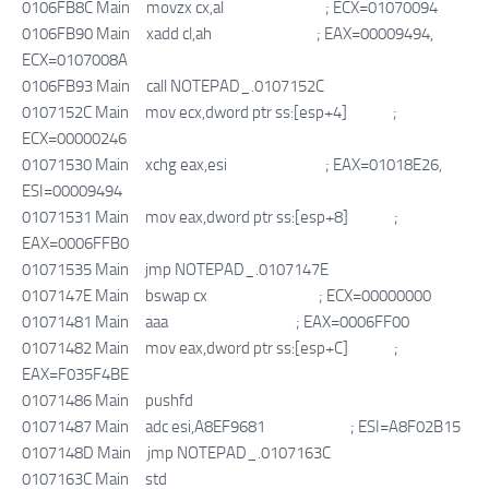
0106FB8C Main movzx cx,al ; ECX=01070094
0106FB90 Main xadd cl,ah ; EAX=00009494,
ECX=0107008A
0106FB93 Main call NOTEPAD_.0107152C
0107152C Main mov ecx,dword ptr ss:[esp+4] ;
ECX=00000246
01071530 Main xchg eax,esi ; EAX=01018E26,
ESI=00009494
01071531 Main mov eax,dword ptr ss:[esp+8] ;
EAX=0006FFB0
01071535 Main jmp NOTEPAD_.0107147E
0107147E Main bswap cx ; ECX=00000000
01071481 Main aaa ; EAX=0006FF00
01071482 Main mov eax,dword ptr ss:[esp+C] ;
EAX=F035F4BE
01071486 Main pushfd
01071487 Main adc esi,A8EF9681 ; ESI=A8F02B15
0107148D Main jmp NOTEPAD_.0107163C
0107163C Main std