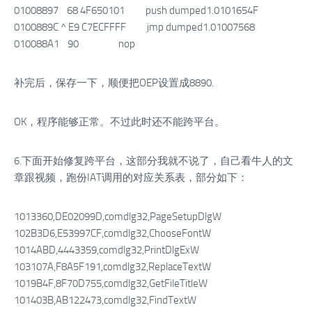
01008897 68 4F650101 push dumped1.0101654F
0100889C ^ E9 C7ECFFFF jmp dumped1.01007568
010088A1 90 nop
补完后，保存一下，顺便把OEP设置成8890.
OK，程序能够正常。不过此时还不能跨平台。
6.下面开始修复跨平台，这部分我就不说了，自己看牛人的文
章跟视频，跑份IAT调用的对应关系表，部分如下：
1013360,DE02099D,comdlg32,PageSetupDlgW
102B3D6,E53997CF,comdlg32,ChooseFontW
1014ABD,4443359,comdlg32,PrintDlgExW
103107A,F8A5F191,comdlg32,ReplaceTextW
1019B4F,8F70D755,comdlg32,GetFileTitleW
101403B,AB122473,comdlg32,FindTextW