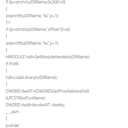
if ((p=strchr(szDllName,0x20))!=0)
{
wsprintf(szDllName,”%s”,p+1);
}*/
if ((p=strstr(szDllName,”offset”))!=0)
{
wsprintf(szDllName,”%s”,p+7);
}
HMODULE hdll=GetModuleHandle(szDllName);
if (!hdll)
{
hdll=LoadLibrary(szDllName);
}
DWORD dwIAT=(DWORD)GetProcAddress(hdll,
(LPCSTR)szFunName);
DWORD dwWrite=dwIAT-dwKey;
__asm
{
pushad