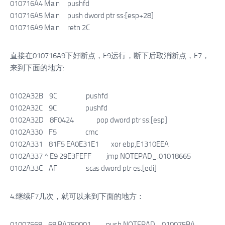
010716A4 Main pushfd
010716A5 Main push dword ptr ss:[esp+28]
010716A9 Main retn 2C
直接在010716A9下好断点，F9运行，断下后取消断点，F7，
来到下面的地方:
0102A32B 9C pushfd
0102A32C 9C pushfd
0102A32D 8F0424 pop dword ptr ss:[esp]
0102A330 F5 cmc
0102A331 81F5 EA0E31E1 xor ebp,E1310EEA
0102A337 ^ E9 29E3FEFF jmp NOTEPAD_.01018665
0102A33C AF scas dword ptr es:[edi]
4.继续F7几次，就可以来到下面的地方：
01007568 68 BA750001 push NOTEPAD_.010075BA