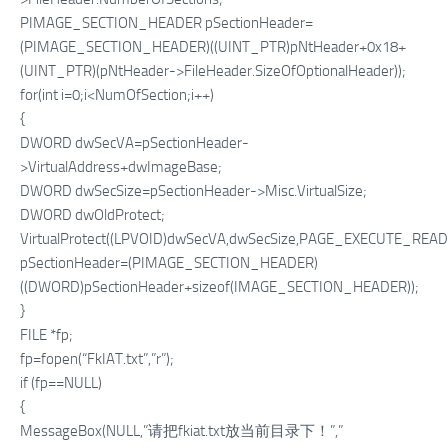
PIMAGE_SECTION_HEADER pSectionHeader=
(PIMAGE_SECTION_HEADER)((UINT_PTR)pNtHeader+0x18+
(UINT_PTR)(pNtHeader->FileHeader.SizeOfOptionalHeader));
for(int i=0;i<NumOfSection;i++)
{
DWORD dwSecVA=pSectionHeader-
>VirtualAddress+dwImageBase;
DWORD dwSecSize=pSectionHeader->Misc.VirtualSize;
DWORD dwOldProtect;
VirtualProtect((LPVOID)dwSecVA,dwSecSize,PAGE_EXECUTE_READ
pSectionHeader=(PIMAGE_SECTION_HEADER)
((DWORD)pSectionHeader+sizeof(IMAGE_SECTION_HEADER));
}
FILE *fp;
fp=fopen(“FkIAT.txt”,”r”);
if (fp==NULL)
{
MessageBox(NULL,”请把fkiat.txt放当前目录下！”,”