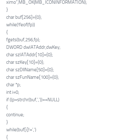
ximo”,MB_OK|MB_ICONINFORMATION);
}
char buf[256]={0};
while(!feof(fp))
{
fgets(buf,256,fp);
DWORD dwIATAddr,dwKey;
char szIATAddr[10]={0};
char szKey[10]={0};
char szDllName[50]={0};
char szFunName[100]={0};
char *p;
int i=0;
if ((p=strchr(buf,’,’))==NULL)
{
continue;
}
while(buf[i]!=’,’)
{