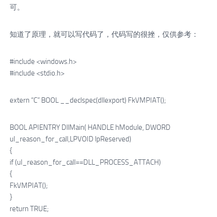
可。
知道了原理，就可以写代码了，代码写的很挫，仅供参考：
#include <windows.h>
#include <stdio.h>
extern “C” BOOL __declspec(dllexport) FkVMPIAT();
BOOL APIENTRY DllMain( HANDLE hModule, DWORD
ul_reason_for_call,LPVOID lpReserved)
{
if (ul_reason_for_call==DLL_PROCESS_ATTACH)
{
FkVMPIAT();
}
return TRUE;