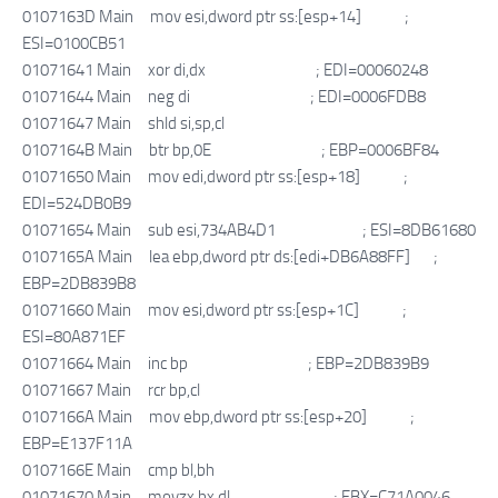
0107163D Main mov esi,dword ptr ss:[esp+14] ;
ESI=0100CB51
01071641 Main xor di,dx ; EDI=00060248
01071644 Main neg di ; EDI=0006FDB8
01071647 Main shld si,sp,cl
0107164B Main btr bp,0E ; EBP=0006BF84
01071650 Main mov edi,dword ptr ss:[esp+18] ;
EDI=524DB0B9
01071654 Main sub esi,734AB4D1 ; ESI=8DB61680
0107165A Main lea ebp,dword ptr ds:[edi+DB6A88FF] ;
EBP=2DB839B8
01071660 Main mov esi,dword ptr ss:[esp+1C] ;
ESI=80A871EF
01071664 Main inc bp ; EBP=2DB839B9
01071667 Main rcr bp,cl
0107166A Main mov ebp,dword ptr ss:[esp+20] ;
EBP=E137F11A
0107166E Main cmp bl,bh
01071670 Main movzx bx,dl ; EBX=C71A0046