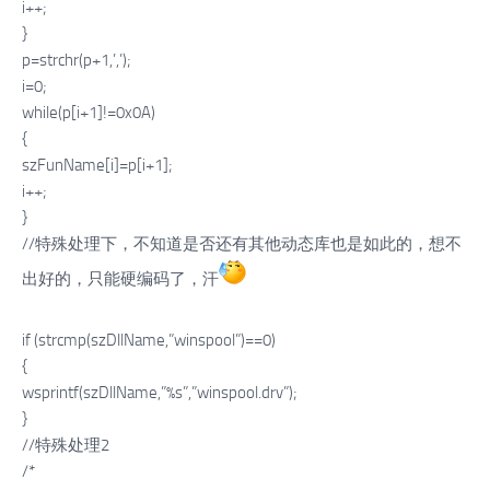
i++;
}
p=strchr(p+1,’,’);
i=0;
while(p[i+1]!=0x0A)
{
szFunName[i]=p[i+1];
i++;
}
//特殊处理下，不知道是否还有其他动态库也是如此的，想不
出好的，只能硬编码了，汗
if (strcmp(szDllName,”winspool”)==0)
{
wsprintf(szDllName,”%s”,”winspool.drv”);
}
//特殊处理2
/*