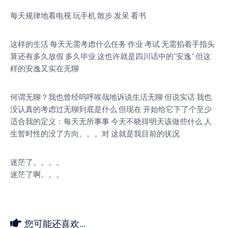
每天规律地看电视 玩手机 散步 发呆 看书
这样的生活 每天无需考虑什么任务 作业 考试 无需掐着手指头
算还有多久放假 多久毕业 这也许就是四川话中的“安逸“ 但这
样的安逸又实在无聊
何谓无聊？我也曾经呜呼唉哉地诉说生活无聊 但说实话 我也
没认真的考虑过无聊到底是什么 但现在 开始给它下了个至少
适合我的定义：每天无所事事 今天不晓得明天该做些什么 人
生暂时性的没了方向。。。对 这就是我目前的状况
迷茫了。。。。
迷茫了啊。。。
您可能还喜欢...