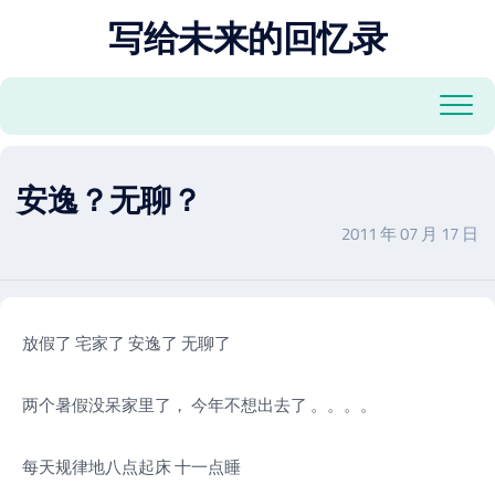
跳
写给未来的回忆录
至
内
容
安逸？无聊？
2011 年 07 月 17 日
放假了 宅家了 安逸了 无聊了
两个暑假没呆家里了， 今年不想出去了 。。。。
每天规律地八点起床 十一点睡