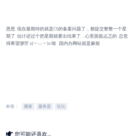
恩恩 现在最期待的就是C5的备案问题了，都提交整整一个星
期了 估计还过个把星期就要出结果了….心里面挺忐忑的 总觉
得希望渺茫 o(︶︿︶)o 唉 国内办网站就是麻烦
标签：
搬家
服务器
论坛
您可能还喜欢...