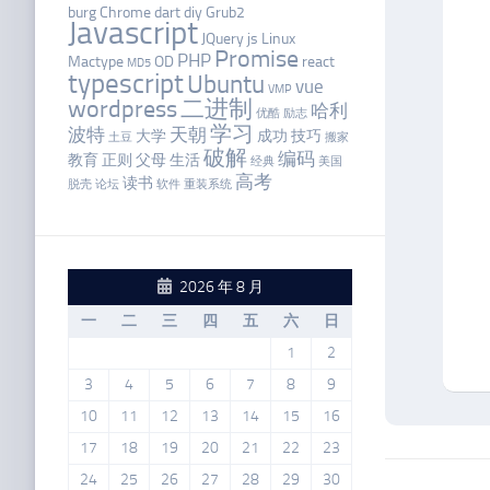
burg
Chrome
dart
diy
Grub2
Javascript
JQuery
js
Linux
Promise
PHP
Mactype
OD
react
MD5
typescript
Ubuntu
vue
VMP
wordpress
二进制
哈利
优酷
励志
学习
波特
天朝
大学
成功
技巧
土豆
搬家
破解
编码
教育
正则
父母
生活
经典
美国
高考
读书
脱壳
论坛
软件
重装系统
2026 年 8 月
一
二
三
四
五
六
日
1
2
3
4
5
6
7
8
9
10
11
12
13
14
15
16
17
18
19
20
21
22
23
24
25
26
27
28
29
30