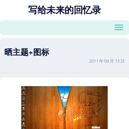
跳
写给未来的回忆录
至
内
容
晒主题+图标
2011 年 09 月 13 日