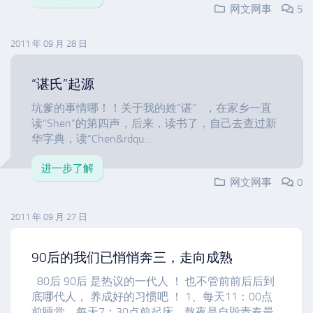
网文网事
5
2011 年 09 月 28 日
“谌氏”起源
坑爹的事情哪！！关于我的姓“谌” ，在家乡一直
读“Shen”的第四声，后来，读书了，自己去查过新
华字典，读“Chen&rdqu...
进一步了解
网文网事
0
2011 年 09 月 27 日
90后的我们已悄悄奔三，走向成熟
80后 90后 是热议的一代人 ！ 也不管前前后后到
底哪代人， 养成好的习惯吧 ！ 1、每天11：00点
前睡觉，每天7：30点前起床，熬夜是自毁青春最