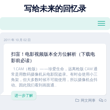
跳
写给未来的回忆录
至
内
容
2011 年 10 月 02 日
扫盲！电影视频版本全方位解析（下载电
影前必读）
1.CAM（枪版）——珍爱生命，远离枪版 CAM 通
常是用数码摄像机从电影院盗录。有时会使用小三
角架，但大多数时候不可能使用，所以摄像机会抖
动。因此我们看到画面通...
进一步了解
网文网事
0