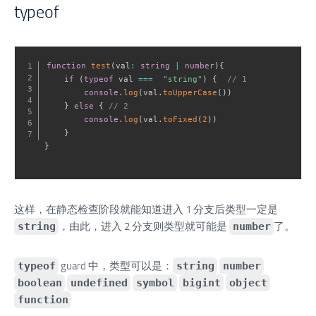
typeof
function
test
(
val
:
string
|
number
)
{
if
(
typeof
 val 
===
"string"
)
{
// 1
console
.
log
(
val
.
toUpperCase
(
)
)
}
else
{
// 2
console
.
log
(
val
.
toFixed
(
2
)
)
}
}
这样，在静态检查阶段就能知道进入 1 分支后类型一定是
string
，由此，进入 2 分支则类型就可能是
number
了。
typeof
guard 中，类型可以是：
string
number
boolean
undefined
symbol
bigint
object
function