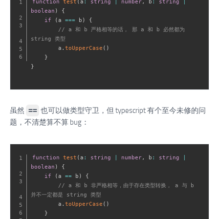
function
test
(
a
:
string
|
number
,
 b
:
string
|
boolean
)
{
if
(
a 
===
 b
)
{
// a 和 b 严格相等的话， 那 a 和 b 必然都为 
string 类型
        a
.
toUpperCase
(
)
}
}
虽然
==
也可以做类型守卫，但 typescript 有个至今未修的问
题，不清楚算不算 bug：
function
test
(
a
:
string
|
number
,
 b
:
string
|
boolean
)
{
if
(
a 
==
 b
)
{
// a 和 b 非严格相等，由于存在类型转换， a 与 b 
并不一定都是 string 类型
        a
.
toUpperCase
(
)
}