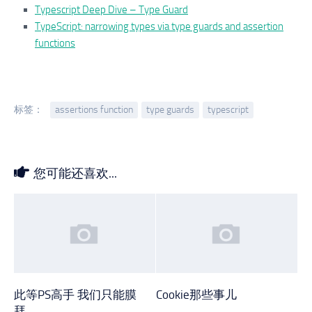
Typescript Deep Dive – Type Guard
TypeScript: narrowing types via type guards and assertion
functions
标签：
assertions function
type guards
typescript
您可能还喜欢...
此等PS高手 我们只能膜
Cookie那些事儿
拜