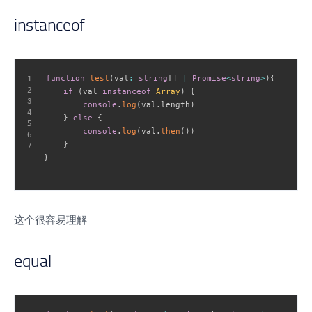
instanceof
function
test
(
val
:
string
[
]
|
Promise
<
string
>
)
{
if
(
val 
instanceof
Array
)
{
console
.
log
(
val
.
length
)
}
else
{
console
.
log
(
val
.
then
(
)
)
}
}
这个很容易理解
equal