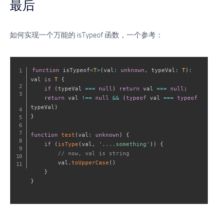
最后
如何实现一个万能的 isTypeof 函数，一个参考：
function
 isTypeof
<
T
>
(
val
:
unknown
,
 typeVal
:
T
)
:
val 
is
T
{
if
(
typeVal 
===
null
)
return
 val 
===
null
;
return
 val 
!==
null
&&
(
typeof
 val 
===
typeof
typeVal
)
}
function
test
(
val
:
unknown
)
{
if
(
isType
(
val
,
'....something'
)
)
{
// now, val is string
        val
.
toUpperCase
(
)
}
}