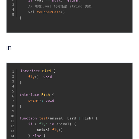
if
(
val 
==
null
)
return
;
// 现在，val 只可能是 string 类型
    val
.
toUpperCase
(
)
}
in
interface
Bird
{
fly
(
)
:
void
}
interface
Fish
{
swim
(
)
:
void
}
function
test
(
animal
:
 Bird 
|
 Fish
)
{
if
(
'fly'
in
 animal
)
{
        animal
.
fly
(
)
}
else
{