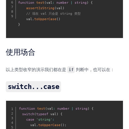
function
test
(
val
:
number
|
string
)
{
assertIsString
(
val
)
// 现在 val 只会是 string 类型
    val
.
toUpperCase
(
)
}
使用场合
以上类型收窄的演示我们都在是
if
判断中，也可以在：
switch...case
function
test
(
val
:
number
|
string
)
{
switch
(
typeof
 val
)
{
case
'string'
:
      val
.
toUpperCase
(
)
;