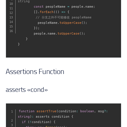
string
const
 peopleName 
=
 people
.
name
;
[
]
.
forEach
(
(
)
=>
{
// 分支之外不可能修改 peopleName
          peopleName
.
toUpperCase
(
)
;
}
)
;
        people
.
name
.
toUpperCase
(
)
;
}
}
Assertions Function
asserts «cond»
function
assertTrue
(
condition
:
boolean
,
 msg
?
:
string
)
:
 asserts condition 
{
if
(
!
condition
)
{