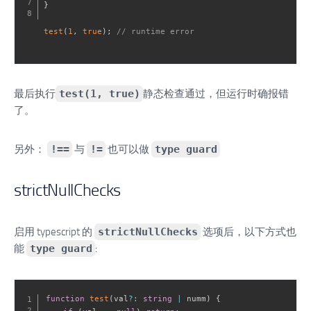
}
test
(
1
,
true
)
;
// runtime error
最后执行
test(1, true)
静态检查通过，但运行时确报错
了。
另外：
!==
与
!=
也可以做
type guard
strictNullChecks
启用 typescript 的
strictNullChecks
选项后，以下方式也
能
type guard
:
function
test
(
val
?
:
string
|
 numm
)
{