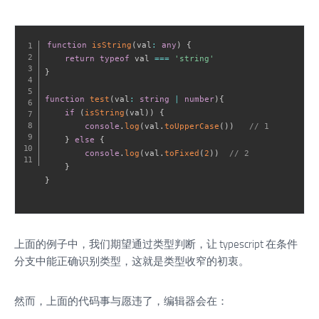
function
isString
(
val
:
any
)
{
return
typeof
 val 
===
'string'
}
function
test
(
val
:
string
|
number
)
{
if
(
isString
(
val
)
)
{
console
.
log
(
val
.
toUpperCase
(
)
)
// 1
}
else
{
console
.
log
(
val
.
toFixed
(
2
)
)
// 2
}
}
上面的例子中，我们期望通过类型判断，让 typescript 在条件
分支中能正确识别类型，这就是类型收窄的初衷。
然而，上面的代码事与愿违了，编辑器会在：