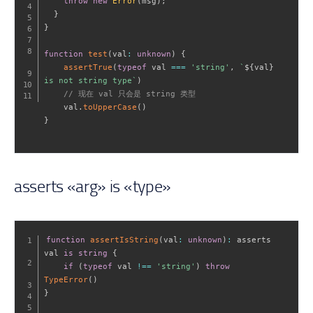
throw
new
Error
(
msg
)
;
}
}
function
test
(
val
:
unknown
)
{
assertTrue
(
typeof
 val 
===
'string'
,
`
${
val
}
is not string type
`
)
// 现在 val 只会是 string 类型
    val
.
toUpperCase
(
)
}
asserts «arg» is «type»
function
assertIsString
(
val
:
unknown
)
:
 asserts 
val 
is
string
{
if
(
typeof
 val 
!==
'string'
)
throw
TypeError
(
)
}