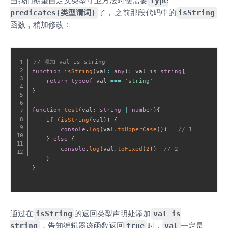
当我们期望自定义类型守卫方法时便需要
type
predicates(类型谓词)
了， 之前那段代码中的
isString
函数，稍加修改：
// 添加 val is string
function
isString
(
val
:
any
)
:
 val 
is
string
{
return
typeof
 val 
===
'string'
}
function
test
(
val
:
string
|
number
)
{
if
(
isString
(
val
)
)
{
console
.
log
(
val
.
toUpperCase
(
)
)
// 1
}
else
{
console
.
log
(
val
.
toFixed
(
2
)
)
// 2
}
}
通过在
isString
的返回类型声明处添加
val is
string
，告知编辑器该函数返回
true
时，
val
一定是