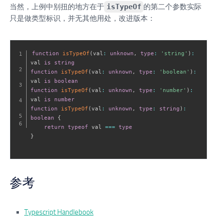
当然，上例中别扭的地方在于
isTypeOf
的第二个参数实际
只是做类型标识，并无其他用处，改进版本：
function
isTypeOf
(
val
:
unknown
,
type
:
'string'
)
:
val 
is
string
function
isTypeOf
(
val
:
unknown
,
type
:
'boolean'
)
:
val 
is
boolean
function
isTypeOf
(
val
:
unknown
,
type
:
'number'
)
:
val 
is
number
function
isTypeOf
(
val
:
unknown
,
type
:
string
)
:
boolean
{
return
typeof
 val 
===
type
}
参考
Typescript Handlebook