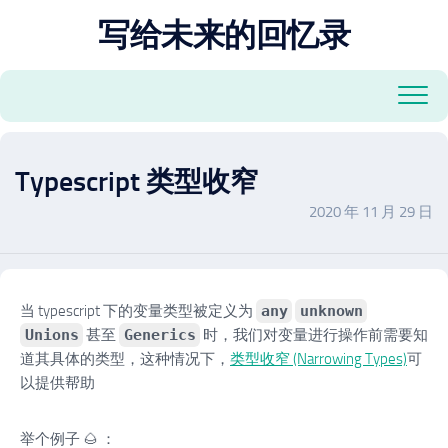
跳
写给未来的回忆录
至
内
容
Typescript 类型收窄
2020 年 11 月 29 日
当 typescript 下的变量类型被定义为
any
unknown
Unions
甚至
Generics
时，我们对变量进行操作前需要知
道其具体的类型，这种情况下，
类型收窄 (Narrowing Types)
可
以提供帮助
举个例子 🌰 ：