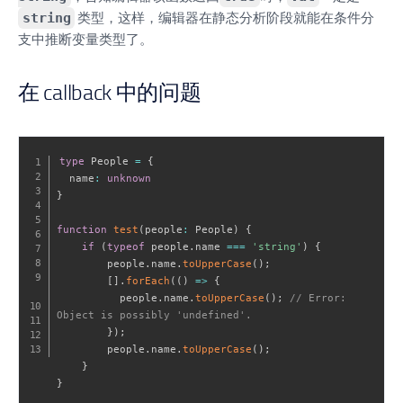
string
类型，这样，编辑器在静态分析阶段就能在条件分
支中推断变量类型了。
在 callback 中的问题
type
 People 
=
{
  name
:
unknown
}
function
test
(
people
:
 People
)
{
if
(
typeof
 people
.
name 
===
'string'
)
{
        people
.
name
.
toUpperCase
(
)
;
[
]
.
forEach
(
(
)
=>
{
          people
.
name
.
toUpperCase
(
)
;
// Error: 
Object is possibly 'undefined'.
}
)
;
        people
.
name
.
toUpperCase
(
)
;
}
}