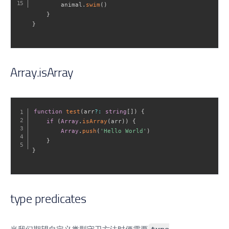
        animal
.
swim
(
)
}
}
Array.isArray
function
test
(
arr
?
:
string
[
]
)
{
if
(
Array
.
isArray
(
arr
)
)
{
Array
.
push
(
'Hello World'
)
}
}
type predicates