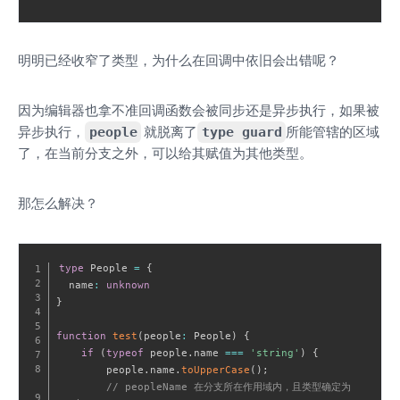
明明已经收窄了类型，为什么在回调中依旧会出错呢？
因为编辑器也拿不准回调函数会被同步还是异步执行，如果被
异步执行，
people
就脱离了
type guard
所能管辖的区域
了，在当前分支之外，可以给其赋值为其他类型。
那怎么解决？
type
 People 
=
{
  name
:
unknown
}
function
test
(
people
:
 People
)
{
if
(
typeof
 people
.
name 
===
'string'
)
{
        people
.
name
.
toUpperCase
(
)
;
// peopleName 在分支所在作用域内，且类型确定为 