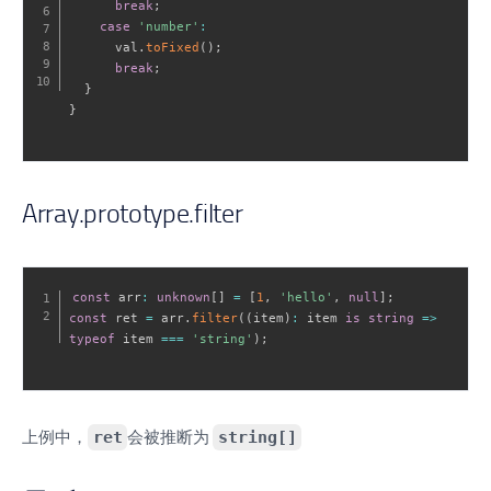
break
;
case
'number'
:
      val
.
toFixed
(
)
;
break
;
}
}
Array.prototype.filter
const
 arr
:
unknown
[
]
=
[
1
,
'hello'
,
null
]
;
const
 ret 
=
 arr
.
filter
(
(
item
)
:
 item 
is
string
=>
typeof
 item 
===
'string'
)
;
上例中，
ret
会被推断为
string[]