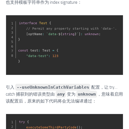
也支持模板字符串作为 index signature：
interface
Test
{
// Permit any property starting with 'data-'.
[
optName
:
`
data-
${
string
}
`
]
:
unknown
;
}
const
 test
:
 Test 
=
{
"data-test"
:
123
}
引入
--useUnknownInCatchVariables
配置，让 try…
catch 捕获到的错误类型由
any
变为
unknown
，意味着启用
该配置后，原来的如下代码将会无法编译通过：
try
{
executeSomeThirdPartyCode
(
)
;