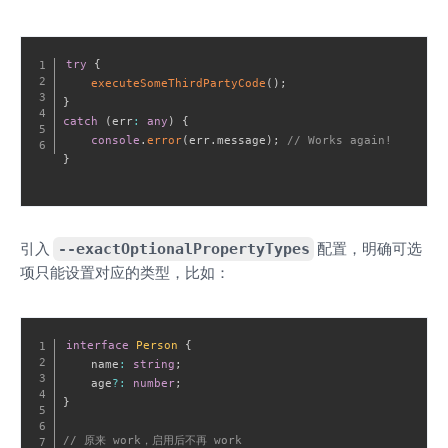
try
{
executeSomeThirdPartyCode
(
)
;
}
catch
(
err
:
any
)
{
console
.
error
(
err
.
message
)
;
// Works again!
}
引入
--exactOptionalPropertyTypes
配置，明确可选
项只能设置对应的类型，比如：
interface
Person
{
    name
:
string
;
    age
?
:
number
;
}
// 原来 work，启用后不再 work