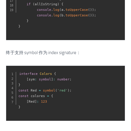
if
(
allIsString
)
{
console
.
log
(
a
.
toUpperCase
(
)
)
;
console
.
log
(
b
.
toUpperCase
(
)
)
;
}
}
终于支持 symbol 作为 index signature：
interface
Colors
{
[
sym
:
symbol
]
:
number
;
}
const
 Red 
=
symbol
(
'red'
)
;
const
 colores 
=
{
[
Red
]
:
123
}