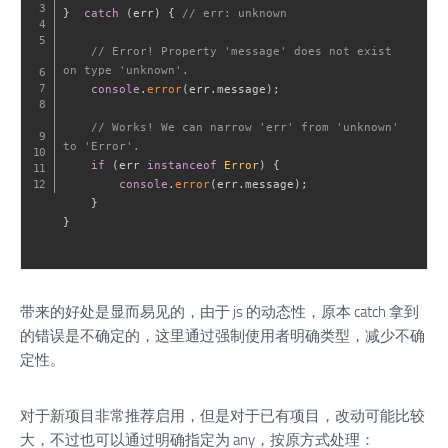
}
catch
(
err
)
{
// err: unknown
// Error! Property 'message' does not exist 
on type 'unknown'.
console
.
error
(
err
.
message
)
;
// Works! We can narrow 'err' from 'unknown' 
to 'Error'.
if
(
err 
instanceof
Error
)
{
console
.
error
(
err
.
message
)
;
}
}
带来的好处是显而易见的，由于 js 的动态性，原本 catch 拿到
的错误是不确定的，这里通过强制使用者明确类型，减少不确
定性。
对于新项目非常推荐启用，但是对于已有项目，改动可能比较
大，不过也可以通过明确指定为 any，按原方式处理：