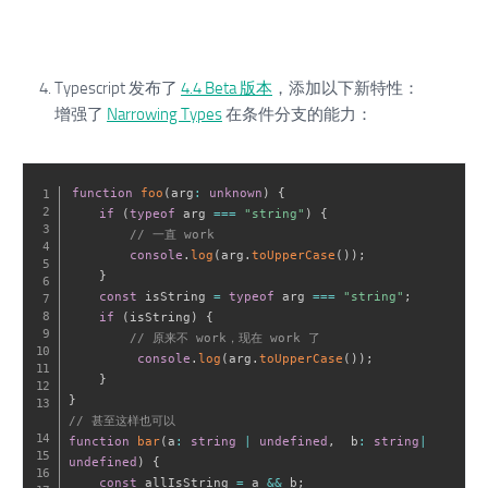
Typescript 发布了
4.4 Beta 版本
，添加以下新特性：
增强了
Narrowing Types
在条件分支的能力：
function
foo
(
arg
:
unknown
)
{
if
(
typeof
 arg 
===
"string"
)
{
// 一直 work
console
.
log
(
arg
.
toUpperCase
(
)
)
;
}
const
 isString 
=
typeof
 arg 
===
"string"
;
if
(
isString
)
{
// 原来不 work，现在 work 了
console
.
log
(
arg
.
toUpperCase
(
)
)
;
}
}
// 甚至这样也可以
function
bar
(
a
:
string
|
undefined
,
  b
:
string
|
undefined
)
{
const
 allIsString 
=
 a 
&&
 b
;