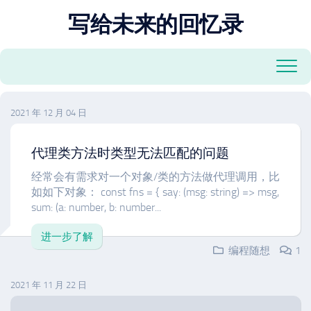
跳
写给未来的回忆录
至
内
容
2021 年 12 月 04 日
代理类方法时类型无法匹配的问题
经常会有需求对一个对象/类的方法做代理调用，比
如如下对象： const fns = { say: (msg: string) => msg,
sum: (a: number, b: number...
进一步了解
编程随想
1
2021 年 11 月 22 日